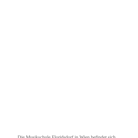
Die Musikschule Floridsdorf in Wien befindet sich,