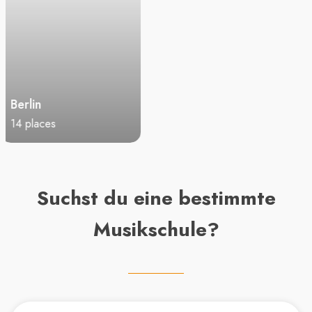
n
Hessen
Sachsen-A
68 places
21 places
Suchst du eine bestimmte
Musikschule?