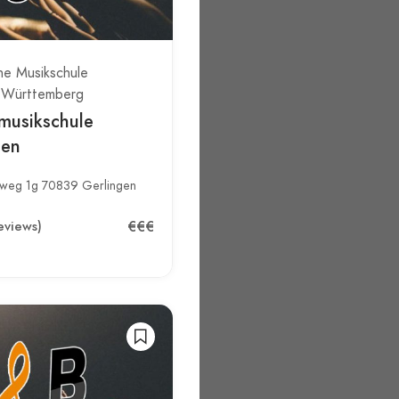
he Musikschule
-Württemberg
musikschule
gen
weg 1g 70839 Gerlingen
€€€
eviews)