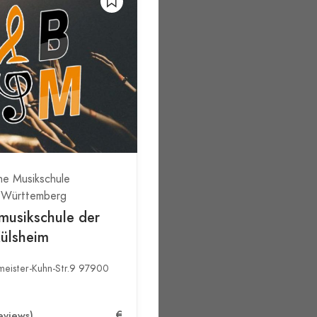
he Musikschule
-Württemberg
musikschule der
Külsheim
meister-Kuhn-Str.9 97900
€
eviews)