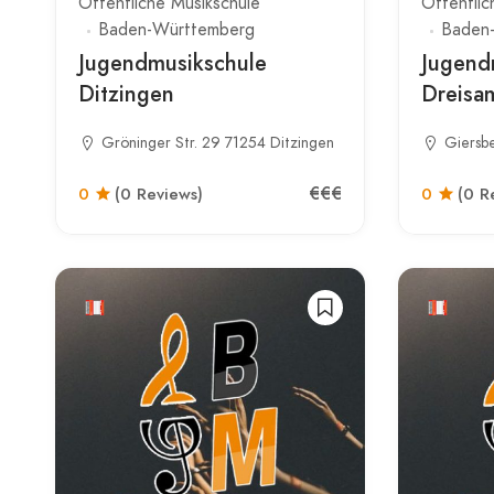
Öffentliche Musikschule
Öffentlic
Baden-Württemberg
Baden
Jugendmusikschule
Jugend
Ditzingen
Dreisa
Gröninger Str. 29 71254 Ditzingen
Giersbe
€€€
0
(0 Reviews)
0
(0 R