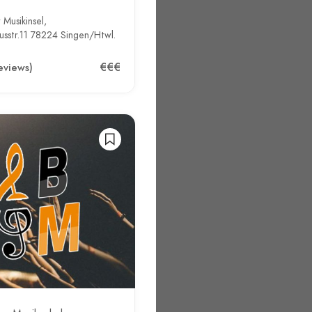
 Musikinsel,
usstr.11 78224 Singen/Htwl.
€€€
eviews)