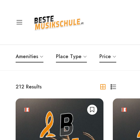
Amenities
Place Type
Price
212
Results