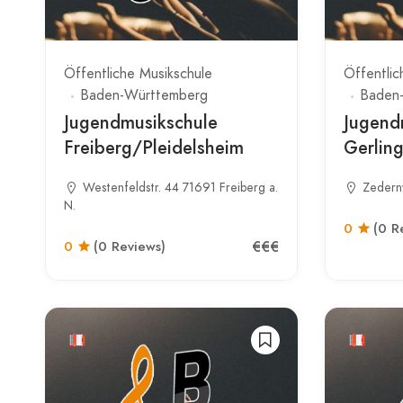
Öffentliche Musikschule
Öffentlic
Baden-Württemberg
Baden
Jugendmusikschule
Jugend
Freiberg/Pleidelsheim
Gerlin
Westenfeldstr. 44 71691 Freiberg a.
Zedern
N.
0
(0 R
€€€
0
(0 Reviews)