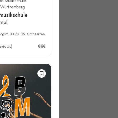
he Musikschule
-Württemberg
musikschule
mtal
rgstr. 33 79199 Kirchzarten
€€€
eviews)