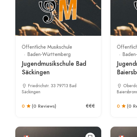
Öffentliche Musikschule
Öffentlic
Baden-Württemberg
Baden
Jugendmusikschule Bad
Jugend
Säckingen
Baiers
Friedrichstr. 33 79713 Bad
Oberdo
Säckingen
Baiersbron
€€€
0
(0 Reviews)
0
(0 R