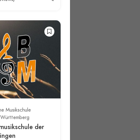
he Musikschule
-Württemberg
musikschule der
Singen