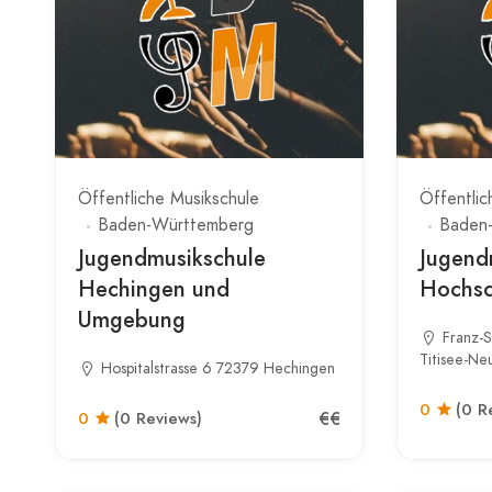
Öffentliche Musikschule
Öffentlic
Baden-Württemberg
Baden
Jugendmusikschule
Jugend
Hechingen und
Hochsc
Umgebung
Franz-
Titisee-Ne
Hospitalstrasse 6 72379 Hechingen
0
(0 R
€€
0
(0 Reviews)