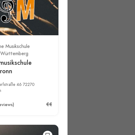
he Musikschule
-Württemberg
musikschule
bronn
rfstraße 46 72270
n
€€
eviews)