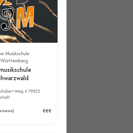
he Musikschule
-Württemberg
musikschule
hwarzwald
Schubert-Weg 4 79822
ustadt
€€€
eviews)