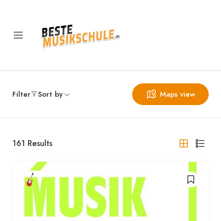
Filter
Sort by
Maps view
161
Results