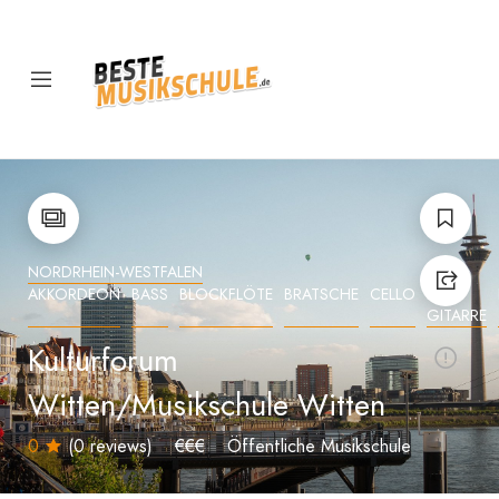
NORDRHEIN-WESTFALEN
AKKORDEON
BASS
BLOCKFLÖTE
BRATSCHE
CELLO
E-
GITARRE
Kulturforum
Witten/Musikschule Witten
0
(0 reviews)
€€€
Öffentliche Musikschule