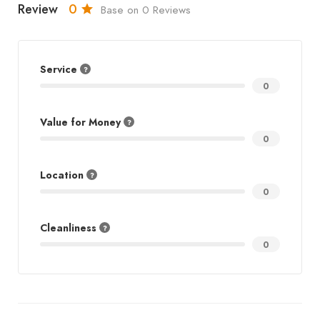
Review
0
Base on 0 Reviews
Service
0
Value for Money
0
Location
0
Cleanliness
0