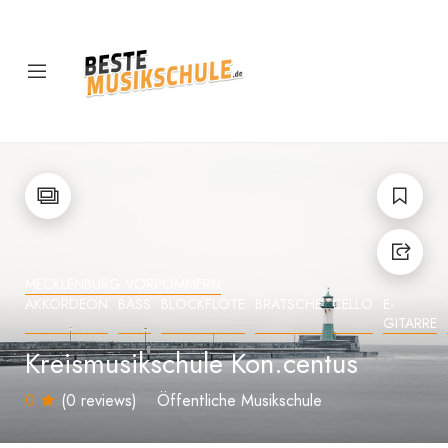
MECKLENBURG-VORPOMMERN
AKKORDEON
BASS
BLOCKFLÖTE
BRATSCHE
CELLO
E-
GITARRE
Kreismusikschule Kon.centus
0
(0 reviews)
Öffentliche Musikschule