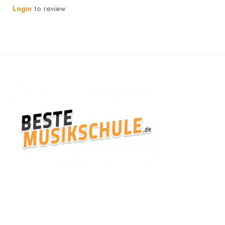
Login
to review