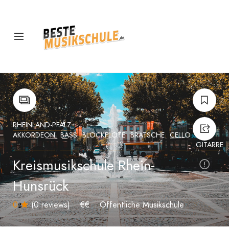
RHEINLAND-PFALZ
AKKORDEON
BASS
BLOCKFLÖTE
BRATSCHE
CELLO
E-
GITARRE
Kreismusikschule Rhein-
Hunsrück
0
(0 reviews)
€€
Öffentliche Musikschule