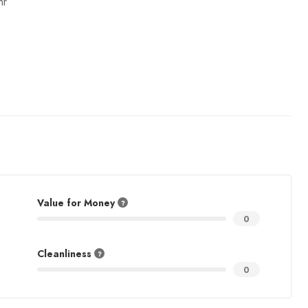
hr
Value for Money
0
Cleanliness
0