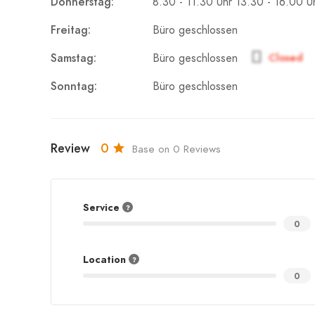
Donnerstag:
8.30 - 11.30 Uhr 13.30 - 16.00 U
Freitag:
Büro geschlossen
Samstag:
Closed
Büro geschlossen
Sonntag:
Büro geschlossen
Review
0
Base on 0 Reviews
Service
0
Location
0