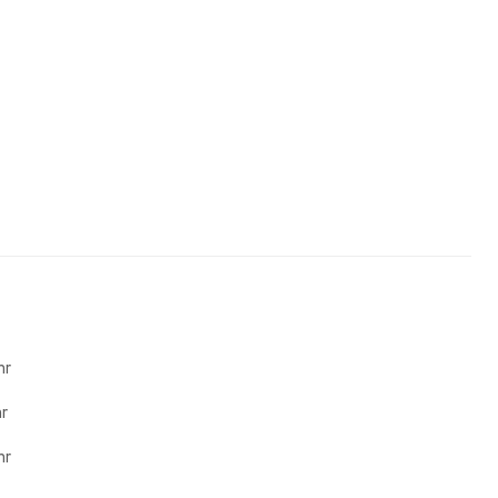
hr
r
hr