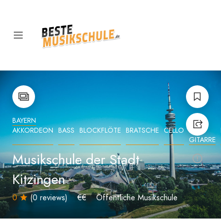
BAYERN
AKKORDEON
BASS
BLOCKFLÖTE
BRATSCHE
CELLO
E-
GITARRE
Musikschule der Stadt
Kitzingen
0
(0 reviews)
€€
Öffentliche Musikschule