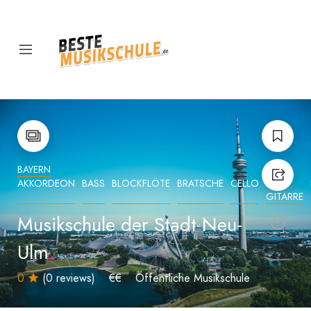
BAYERN
AKKORDEON
BASS
BLOCKFLÖTE
BRATSCHE
CELLO
E-
GITARRE
Musikschule der Stadt Neu-
Ulm
0
(0 reviews)
€€
Öffentliche Musikschule