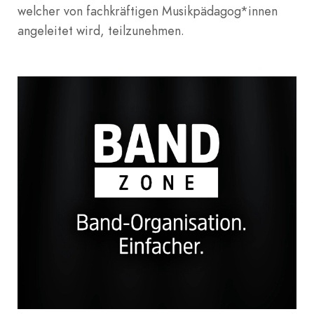
welcher von fachkräftigen Musikpädagog*innen
angeleitet wird, teilzunehmen.