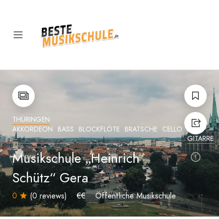
THÜRINGEN
AKKORDEON
BASS
BLOCKFLÖTE
BRATSCHE
CELLO
E-
GITARRE
Musikschule „Heinrich
Schütz“ Gera
0
(0 reviews)
€€
Öffentliche Musikschule