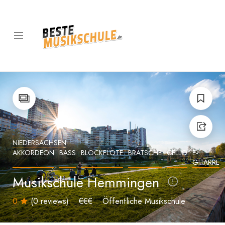
NIEDERSACHSEN
AKKORDEON
BASS
BLOCKFLÖTE
BRATSCHE
CELLO
E-
GITARRE
Musikschule Hemmingen
0
(0 reviews)
€€€
Öffentliche Musikschule