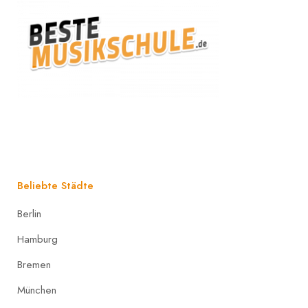
Beliebte Städte
Berlin
Hamburg
Bremen
München