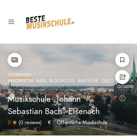
THÜRINGEN
AKKORDEON
BASS
BLOCKFLÖTE
BRATSCHE
CELLO
E-
GITARRE
Musikschule „Johann
Sebastian Bach“ Eisenach
0
(0 reviews)
€
Öffentliche Musikschule