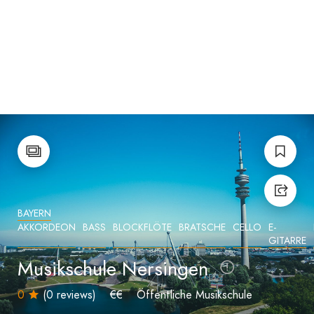
BAYERN
AKKORDEON
BASS
BLOCKFLÖTE
BRATSCHE
CELLO
E-
GITARRE
Musikschule Nersingen
0
(0 reviews)
€€
Öffentliche Musikschule