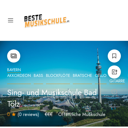
BAYERN
AKKORDEON
BASS
BLOCKFLÖTE
BRATSCHE
CELLO
E-
GITARRE
Sing- und Musikschule Bad
Tölz
0
(0 reviews)
€€€
Öffentliche Musikschule