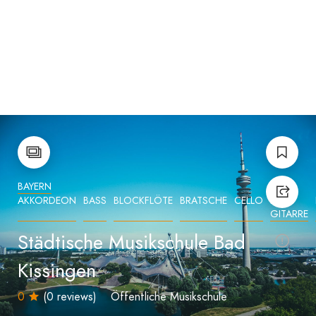
BAYERN
AKKORDEON
BASS
BLOCKFLÖTE
BRATSCHE
CELLO
E-
GITARRE
Städtische Musikschule Bad
Kissingen
0
(0 reviews)
Öffentliche Musikschule