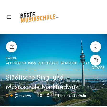
BAYERN
AKKORDEON
BASS
BLOCKFLÖTE
BRATSCHE
CELLO
E-
GITARRE
Städtische Sing- und
Musikschule Marktredwitz
0
(0 reviews)
€€
Öffentliche Musikschule