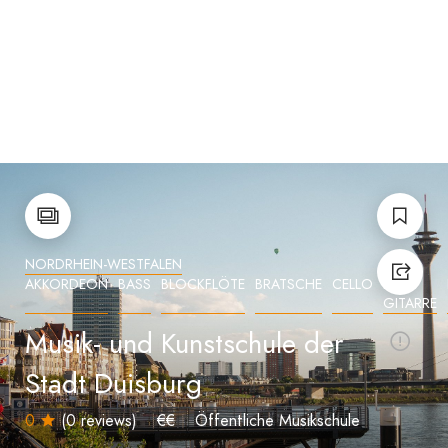
NORDRHEIN-WESTFALEN
AKKORDEON
BASS
BLOCKFLÖTE
BRATSCHE
CELLO
E-
GITARRE
Musik- und Kunstschule der
Stadt Duisburg
0
(0 reviews)
€€
Öffentliche Musikschule