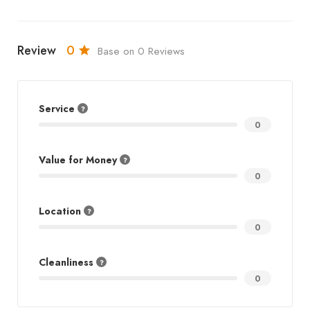
Review
0
Base on 0 Reviews
Service
0
Value for Money
0
Location
0
Cleanliness
0