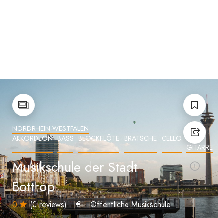
NORDRHEIN-WESTFALEN
AKKORDEON
BASS
BLOCKFLÖTE
BRATSCHE
CELLO
E-
GITARRE
Musikschule der Stadt
Bottrop
0
(0 reviews)
€
Öffentliche Musikschule