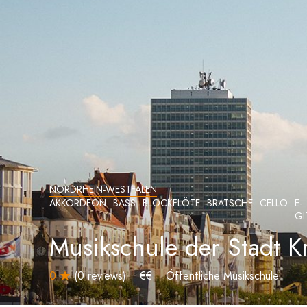
NORDRHEIN-WESTFALEN
AKKORDEON
BASS
BLOCKFLÖTE
BRATSCHE
CELLO
E-
GI
Musikschule der Stadt K
0
(0 reviews)
€€
Öffentliche Musikschule