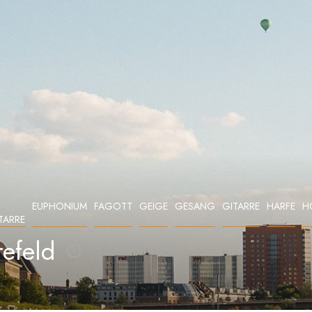
EUPHONIUM
FAGOTT
GEIGE
GESANG
GITARRE
HARFE
H
TARRE
refeld