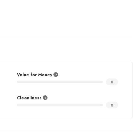
Value for Money
0
Cleanliness
0