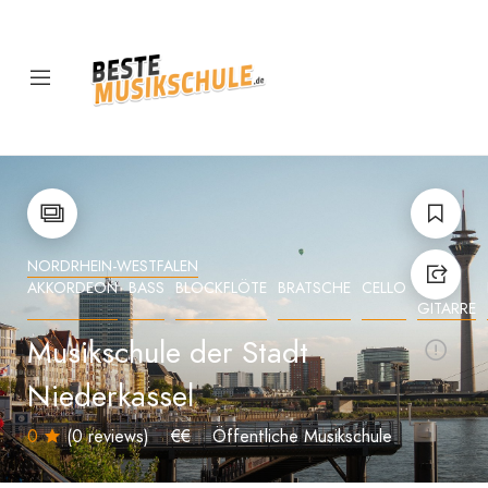
NORDRHEIN-WESTFALEN
AKKORDEON
BASS
BLOCKFLÖTE
BRATSCHE
CELLO
E-
GITARRE
Musikschule der Stadt
Niederkassel
0
(0 reviews)
€€
Öffentliche Musikschule