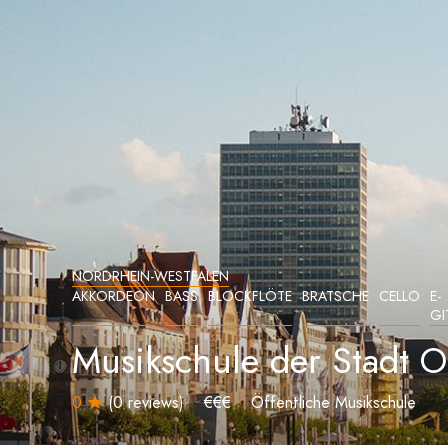
NORDRHEIN-WESTFALEN
AKKORDEON
BASS
BLOCKFLÖTE
BRATSCHE
CELLO
E-
GI
Musikschule der Stadt O
0
(0 reviews)
€€€
Öffentliche Musikschule