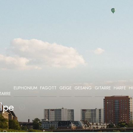
EUPHONIUM
FAGOTT
GEIGE
GESANG
GITARRE
HARFE
H
TARRE
lpe