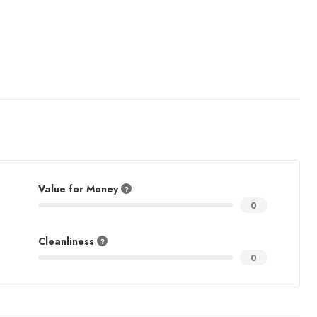
Value for Money
0
Cleanliness
0