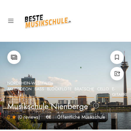
NORDRHEIN-WESTFALEN
AKKORDEON
BASS
BLOCKFLÖTE
BRATSCHE
CELLO
E-
GITARRE
Musikschule Nienberge
0
(0 reviews)
€€
Öffentliche Musikschule