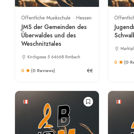
Öffentliche Musikschule
Hessen
Öffentlic
JMS der Gemeinden des
Jugend
Überwaldes und des
Schwal
Weschnitztales
Marktp
Kirchgasse 5 64668 Rimbach
0
(0 R
€€
0
(0 Reviews)