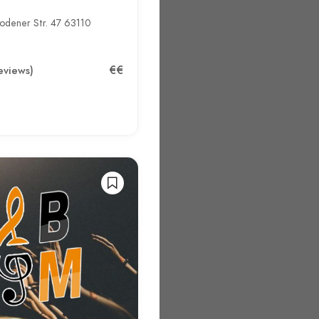
odener Str. 47 63110
€€
eviews)