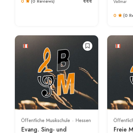
€€€
0
(0 Reviews)
Vellmar
0
(0 R
Öffentliche Musikschule
Hessen
Öffentlic
Evang. Sing- und
Freie 