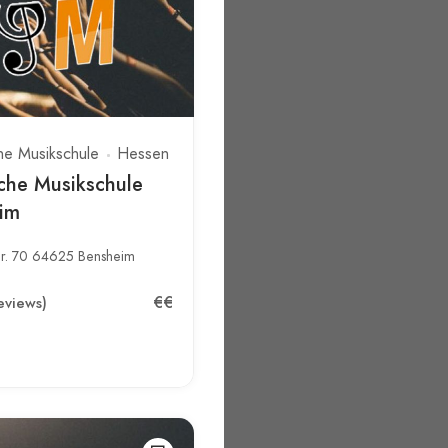
he Musikschule
Hessen
sche Musikschule
im
tr. 70 64625 Bensheim
€€
eviews)