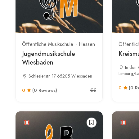
Öffentliche Musikschule
Hessen
Öffentlic
Jugendmusikschule
Kreism
Wiesbaden
In den 
Limburg/L
Schlesierstr. 17 65205 Wiesbaden
0
(0 R
€€
0
(0 Reviews)