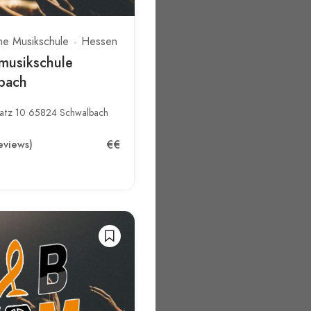
he Musikschule
Hessen
musikschule
bach
latz 10 65824 Schwalbach
€€
eviews)