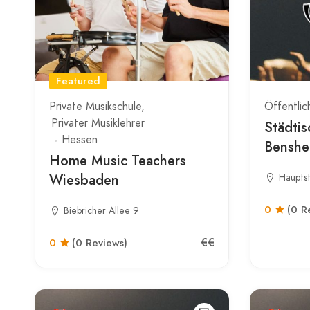
Featured
Private Musikschule
Öffentlic
Privater Musiklehrer
Städti
Hessen
Benshe
Home Music Teachers
Wiesbaden
Haupts
0
(0 R
Biebricher Allee 9
€€
0
(0 Reviews)