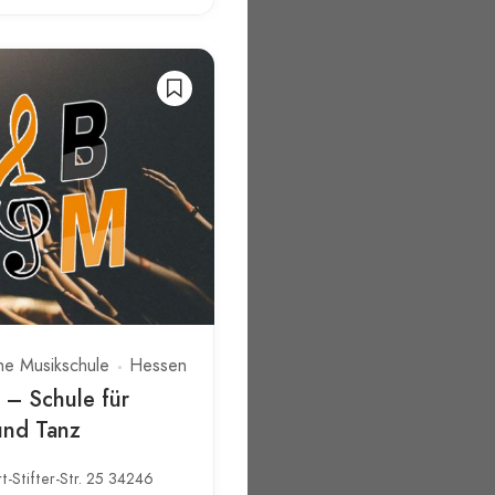
he Musikschule
Hessen
 – Schule für
und Tanz
t-Stifter-Str. 25 34246