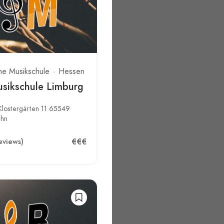
he Musikschule
Hessen
usikschule Limburg
Klostergärten 11 65549
ahn
€€€
eviews)