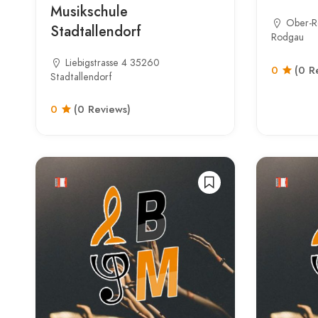
Musikschule
Ober-R
Stadtallendorf
Rodgau
Liebigstrasse 4 35260
0
(0 R
Stadtallendorf
0
(0 Reviews)