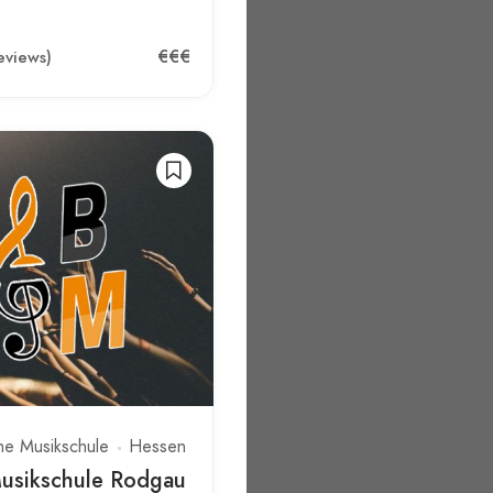
€€€
eviews)
he Musikschule
Hessen
Musikschule Rodgau