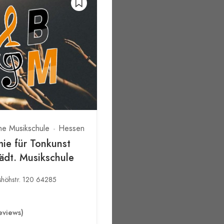
he Musikschule
Hessen
ie für Tonkunst
ädt. Musikschule
shöhstr. 120 64285
eviews)