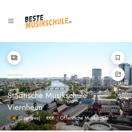
HESSEN
AKKORDEON
BASS
BLOCKFLÖTE
BRATSCHE
CELLO
E-
GITARRE
Städtische Musikschule
Viernheim
0
(0 reviews)
€€€
Öffentliche Musikschule