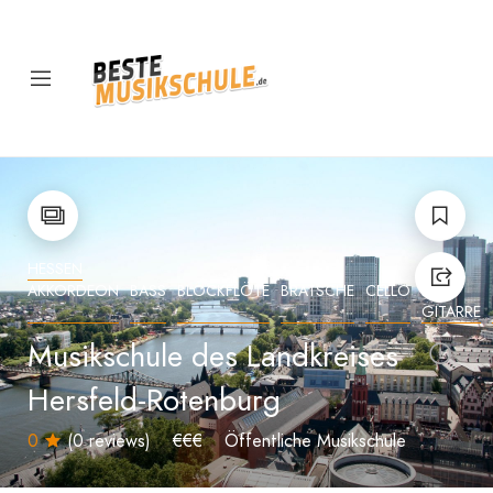
HESSEN
AKKORDEON
BASS
BLOCKFLÖTE
BRATSCHE
CELLO
E-
GITARRE
Musikschule des Landkreises
Hersfeld-Rotenburg
0
(0 reviews)
€€€
Öffentliche Musikschule