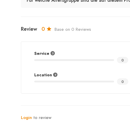
Für welche Altersgruppe sind die auf diesem Pr
Review
0
Base on 0 Reviews
Service
0
Location
0
Login
to review