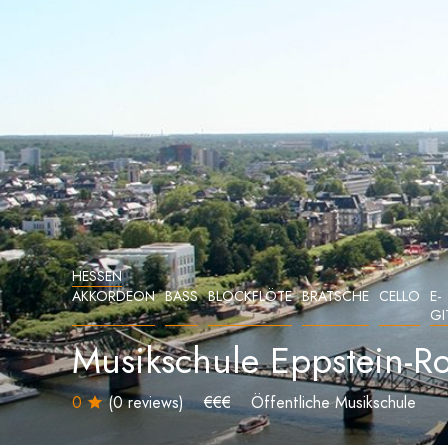
HESSEN
AKKORDEON
BASS
BLOCKFLÖTE
BRATSCHE
CELLO
E-
GI
Musikschule Eppstein-Ro
0
(0 reviews)
€€€
Öffentliche Musikschule