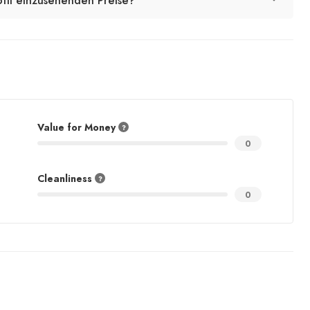
ofil einzusehenden Preise?
Value for Money
0
Cleanliness
0