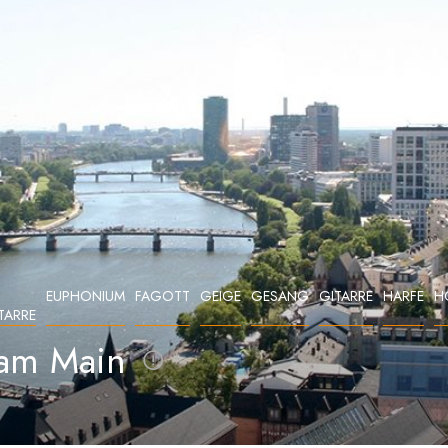
EUPHONIUM
FAGOTT
GEIGE
GESANG
GITARRE
HARFE
H
TARRE
 am Main