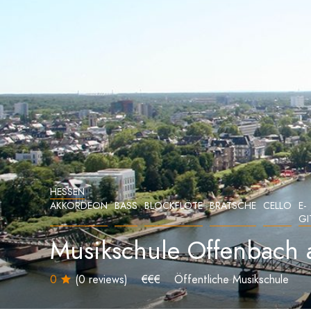
HESSEN
AKKORDEON
BASS
BLOCKFLÖTE
BRATSCHE
CELLO
E-
GI
Musikschule Offenbach
0
(0 reviews)
€€€
Öffentliche Musikschule