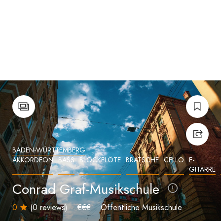
BADEN-WÜRTTEMBERG
AKKORDEON
BASS
BLOCKFLÖTE
BRATSCHE
CELLO
E-
GITARRE
Conrad Graf-Musikschule
0
(0 reviews)
€€€
Öffentliche Musikschule