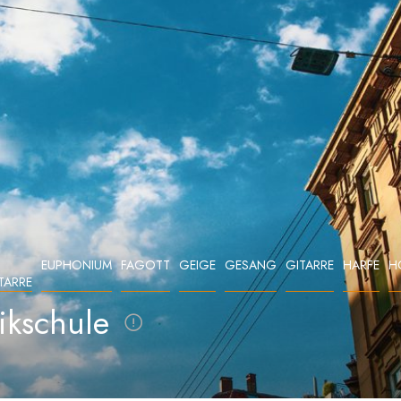
EUPHONIUM
FAGOTT
GEIGE
GESANG
GITARRE
HARFE
H
TARRE
ikschule