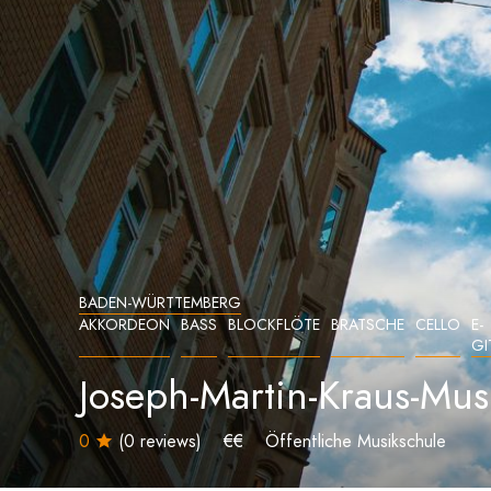
BADEN-WÜRTTEMBERG
AKKORDEON
BASS
BLOCKFLÖTE
BRATSCHE
CELLO
E-
GI
Joseph-Martin-Kraus-Mus
0
(0 reviews)
€€
Öffentliche Musikschule