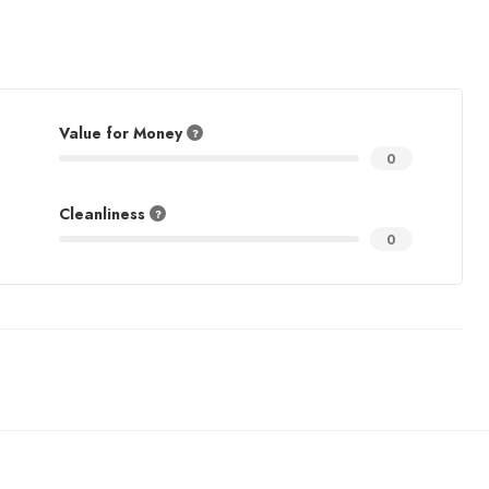
Value for Money
0
Cleanliness
0