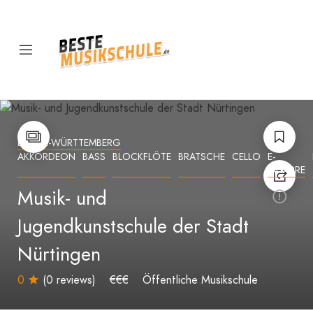
BADEN-WÜRTTEMBERG
AKKORDEON
BASS
BLOCKFLÖTE
BRATSCHE
CELLO
E-
GITARRE
Musik- und
Jugendkunstschule der Stadt
Nürtingen
0
(0 reviews)
€€€
Öffentliche Musikschule