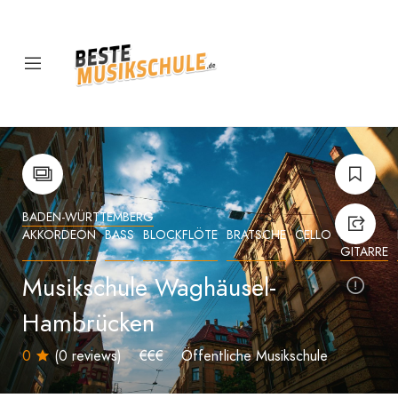
BADEN-WÜRTTEMBERG
AKKORDEON
BASS
BLOCKFLÖTE
BRATSCHE
CELLO
E-
GITARRE
Musikschule Waghäusel-
Hambrücken
0
(0 reviews)
€€€
Öffentliche Musikschule