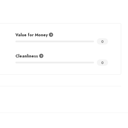
Value for Money
0
Cleanliness
0