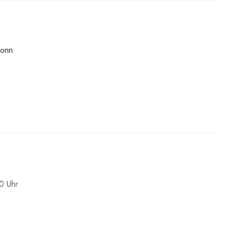
ronn
0 Uhr