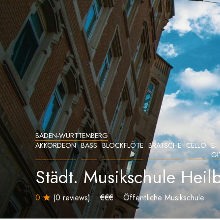
BADEN-WÜRTTEMBERG
AKKORDEON
BASS
BLOCKFLÖTE
BRATSCHE
CELLO
E-
GI
Städt. Musikschule Heil
0
(0 reviews)
€€€
Öffentliche Musikschule