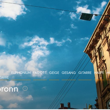
EUPHONIUM
FAGOTT
GEIGE
GESANG
GITARRE
HARFE
H
TARRE
bronn